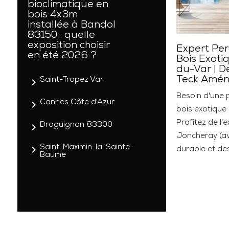
bioclimatique en
bois 4x3m
installée à Bandol
83150 : quelle
exposition choisir
Expert Per
en été 2026 ?
Bois Exoti
du-Var | D
Teck Amé
navigate_next
Saint-Tropez Var
Besoin d'une 
navigate_next
Cannes Côte d'Azur
bois exotique
Profitez de l'
navigate_next
Draguignan 83300
Joncheray (av
navigate_next
Saint-Maximin-la-Sainte-
durable et des
Baume