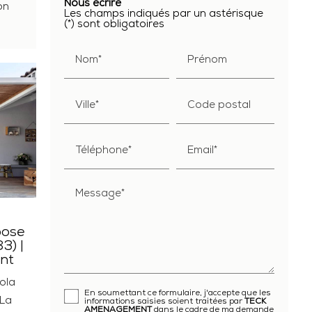
Nous écrire
on
Les champs indiqués par un astérisque
(*) sont obligatoires
Nom*
Prénom
Ville*
Code postal
Téléphone*
Email*
Message*
pose
3) |
nt
gola
En soumettant ce formulaire, j'accepte que les
 La
informations saisies soient traitées par
TECK
AMENAGEMENT
dans le cadre de ma demande