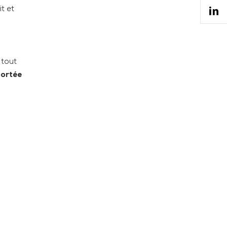
t et
 tout
portée