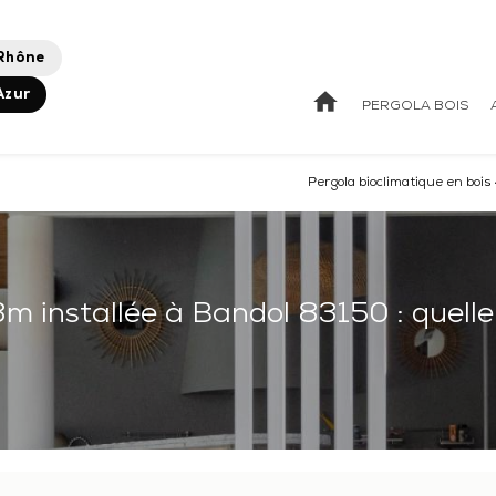
Rhône
home
Azur
PERGOLA BOIS
Pergola bioclimatique en bois
3m installée à Bandol 83150 : quelle