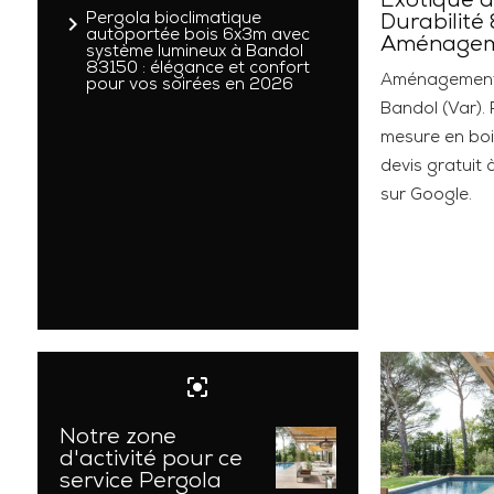
Exotique à
navigate_next
Pergola bioclimatique
Durabilité
autoportée bois 6x3m avec
Aménage
système lumineux à Bandol
83150 : élégance et confort
Aménagement e
pour vos soirées en 2026
Bandol (Var). 
mesure en bo
devis gratuit 
sur Google.
center_focus_strong
Notre zone
d'activité pour ce
service Pergola