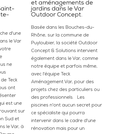
et aménagements de
Saint-
jardins dans le Var
te-
Outdoor Concept.
Basée dans les Bouches-du-
rche d'une
Rhône, sur la commune de
ans le Var
Puyloubier, la société Outdoor
 votre
Concept & Solutions intervient
e
également dans le Var, comme
ous ne
notre équipe et parfois même,
ous
avec l'équipe Teck
 de Teck
Aménagement Var, pour des
us ont
projets chez des particuliers ou
résenter
des professionnels. Les
qui est une
piscines n'ont aucun secret pour
trouvant sur
ce spécialiste qui pourra
on Sud et
intervenir dans le cadre d'une
s le Var, à
rénovation mais pour un