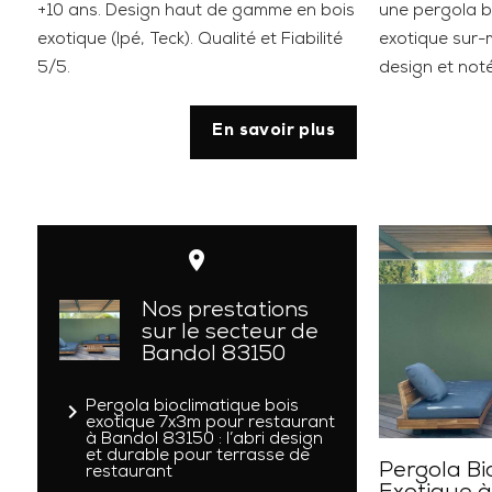
+10 ans. Design haut de gamme en bois
une pergola b
exotique (Ipé, Teck). Qualité et Fiabilité
exotique sur-
5/5.
design et not
En savoir plus
place
Nos prestations
sur le secteur de
Bandol 83150
navigate_next
Pergola bioclimatique bois
exotique 7x3m pour restaurant
à Bandol 83150 : l’abri design
et durable pour terrasse de
Pergola Bi
restaurant