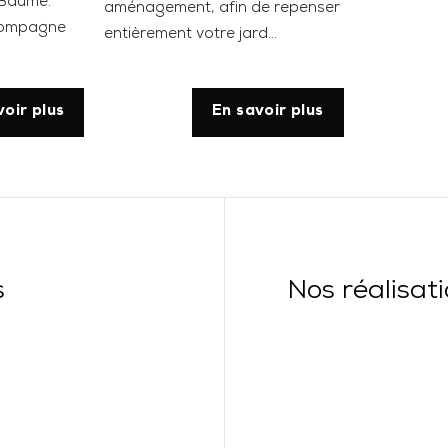
e Baume.
aménagement, afin de repenser
ccompagne
entièrement votre jard...
voir plus
En savoir plus
s
Nos réalisat