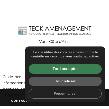
Var - Côte d'Azur
Ce site utilise des cookies et vous donne le
contrôle sur ceux que vous souhaitez activer
Tout accepter
Guide local
Tout refuser
Informations complémentaires
Mentions légales
mail
call
Personnaliser
Politique de confidentialité
CONTACTEZ-NOUS
04 26 85 38 44
Gestion des cookies