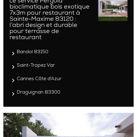
ce service Pergola
bioclimatique bois exotique
7x3m pour restaurant à
Sainte-Maxime 83120 :
l’abri design et durable
pour terrasse de
restaurant
navigate_next
Bandol 83150
navigate_next
Saint-Tropez Var
navigate_next
Cannes Côte d'Azur
navigate_next
Draguignan 83300