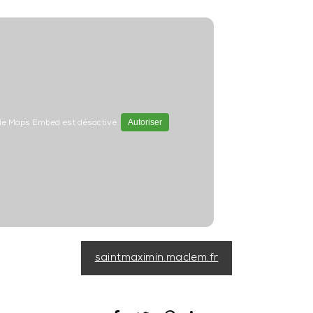
Autoriser
le Maps Embed est désactivé.
saintmaximin.maclem.fr