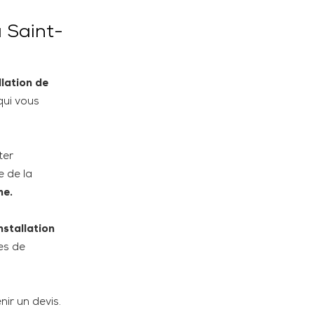
à Saint-
llation de
qui vous
ter
e de la
me.
nstallation
es de
nir un devis.