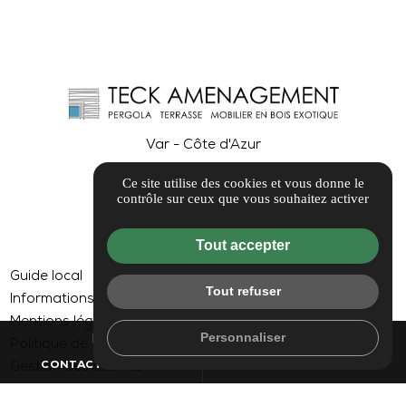
Var - Côte d'Azur
Ce site utilise des cookies et vous donne le
contrôle sur ceux que vous souhaitez activer
Tout accepter
Guide local
Tout refuser
Informations complémentaires
Mentions légales
mail
call
Personnaliser
Politique de confidentialité
CONTACTEZ-NOUS
04 26 85 38 44
Gestion des cookies