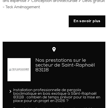
ans expertise ✓ Conception architecturale ✓ Devis gratuit
- Teck Aménagement
En savoir plus
place
Nos prestations sur le
secteur de Saint-Raphaël
83118
navigate_next
Installation professionnelle de pergola
bioclimatique en bois exotique à Saint-Raphaël
83118 : combien de temps prévoir pour la mise en
place pour un projet en 2026 ?