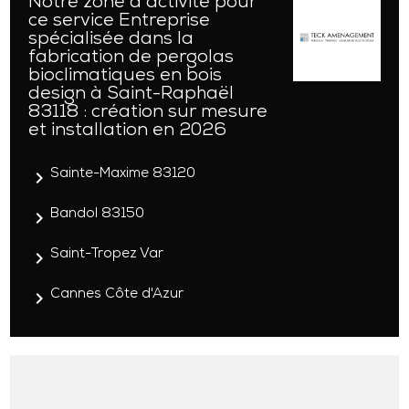
Notre zone d'activité pour
ce service Entreprise
spécialisée dans la
fabrication de pergolas
bioclimatiques en bois
design à Saint-Raphaël
83118 : création sur mesure
et installation en 2026
navigate_next
Sainte-Maxime 83120
navigate_next
Bandol 83150
navigate_next
Saint-Tropez Var
navigate_next
Cannes Côte d'Azur