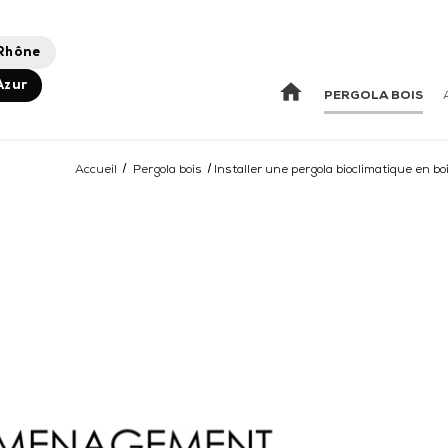
Rhône
home
Azur
PERGOLA BOIS
Accueil
Pergola bois
Installer une pergola bioclimatique en b