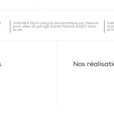
t
ombrière façon pergola bioclimatique sur mesure
mei
pour allée de garage Sainte Maxime 83120 dans
ins
le var
le V
s
Nos réalisat