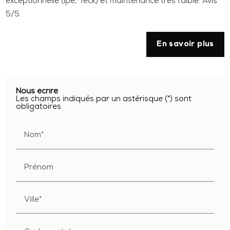
exceptionnelle (Ipé, Teck) et maintenance très faible. Avis
5/5.
En savoir plus
Nous écrire
Les champs indiqués par un astérisque (*) sont
obligatoires
Nom*
Prénom
Ville*